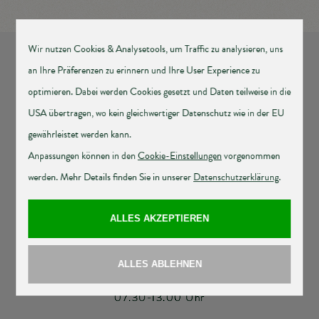
Obere Hauptstraße 2-4, 7142 Illmitz
T
+43 2175 2302
|
F
DW 22
E
post@illmitz.bgld.gv.at
Montag - Donnerstag:
07.30-12.00 und 12.30-16.00 Uhr
Freitag:
07.30-13.00 Uhr