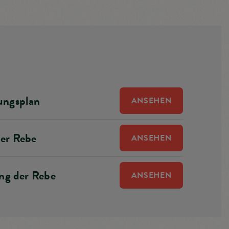
ne
tung
ungsplan
ANSEHEN
t
der Rebe
ANSEHEN
e
ung der Rebe
ANSEHEN
ewegt