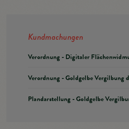
Altstoffsammelzentrum
Müllabfuhrtermi
Mitarbeiter
Merchandising
Kundmachungen
Sport & Freizeit
Grillplatzvermie
Verordnung - Digitaler Flächenwidm
Gutscheine
VOR-Klimaticke
Verordnung - Goldgelbe Vergilbung 
Polizeidienststell
Plandarstellung - Goldgelbe Vergilb
Projekt Illmitz B
Veranstaltungen