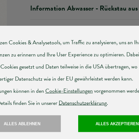
Information Abwasser - Rückstau au
Information Abwasser - Das WC ist k
Information Abwasser - Fremdwasser
Information Abwasser - Hauskanal
Babyplausch
Polizeiliche Information - Kriminalp