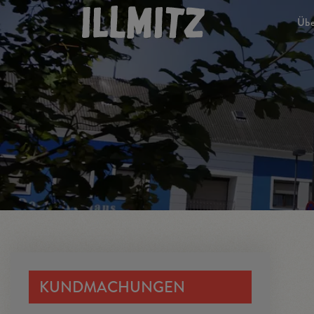
Übe
Ma
Ge
Ve
Il
Ge
KUNDMACHUNGEN