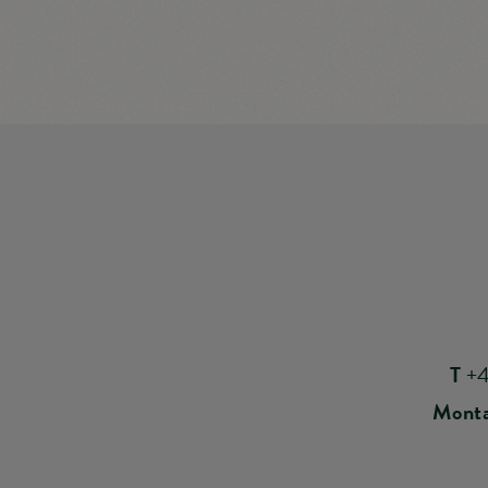
T
+4
Monta