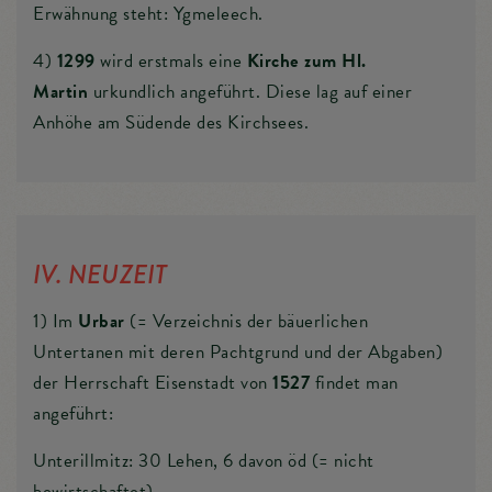
Erwähnung steht: Ygmeleech.
4)
1299
wird erstmals eine
Kirche zum Hl.
Martin
urkundlich angeführt. Diese lag auf einer
Anhöhe am Südende des Kirchsees.
IV. NEUZEIT
1) Im
Urbar
(= Verzeichnis der bäuerlichen
Untertanen mit deren Pachtgrund und der Abgaben)
der Herrschaft Eisenstadt von
1527
findet man
angeführt:
Unterillmitz: 30 Lehen, 6 davon öd (= nicht
bewirtschaftet)