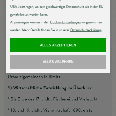
das
Urbarialpatent
, das die Bauern gegen die Willkür
der herrschaftlichen Beamten schützte. Damals gab
es in Illmitz 142 Bauern, 59 behauste Söllner und 13
Inwohner (ohne Haus). Zu einem ganzen Lehen
gehörten 26 bis 28 Joch Ackerland und 7 bis 10
Tagwerk Wiese.
4) Nach der
Bauernbefreiung
(1848) ging der
Pachtgrund gegen eine Ablöse ins Eigentum der
Bauern über, Hutweide und Wald blieben im
Gemeinschaftsbesitz: daraus entstanden die
Urbarialgemeinden in Illmitz.
5)
Wirtschaftliche Entwicklung im Überblick
* Bis Ende des 17. Jhdt.: Fischerei und Viehzucht
* 18. und 19. Jhdt.: Viehwirtschaft 1898: erste