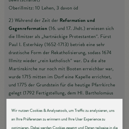
Oberillmitz: 10 Lehen, 3 davon öd
2) Während der Zeit der
Reformation und
Gegenreformation
(16. und 17. Jhdt.) erwiesen sich
die Illmitzer als „hartnäckige Protestanten“. Fürst
Paul I. Esterházy (1652-1713) betrieb eine sehr
drastische Form der Rekatholisierung, sodass 1674
Illmitz wieder „rein katholisch“ war. Da die alte
Martinskirche nur noch mit Booten erreichbar war,
wurde 1715 mitten im Dorf eine Kapelle errichtet,
und 1775 der Grundstein für die heutige Pfarrkirche
gelegt (1792 Fertigstellung, dem Hl. Bartholomäus
geweiht). Der Erweiterungsbau erfolgte in den Jahren
1977/78.
3) Im Jahre 1767 erließ Maria Theresia