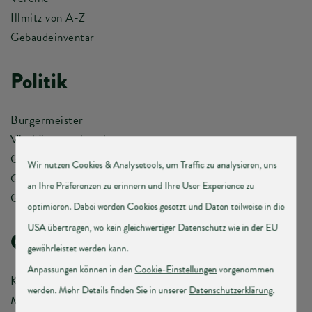
Illmitz von A-Z
Gebäudeinventar
Politik
Bürgermeister
Vizebürgermeisterinnen
Gemeindevorstand
Gemeinderat
Gemeinderatssitzungen
Gemeindeamt
Kontakt & Öffnungszeiten
Meldeamt