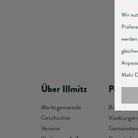
T
+4
Monta
Über Illmitz
Politik
Marktgemeinde
Bürgermeis
Geschichte
Vizebürger
Vereine
Gemeindev