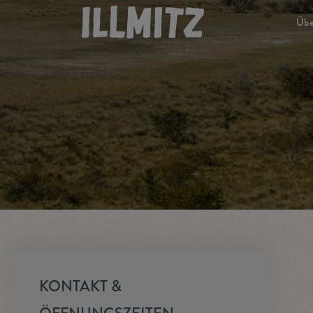
Übe
Ma
Ge
Ve
Il
Ge
KONTAKT &