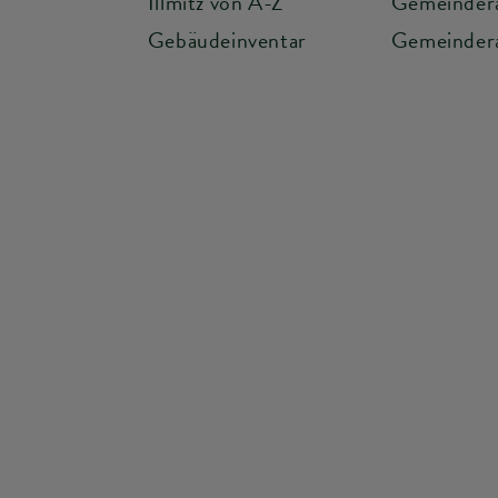
Illmitz von A-Z
Gemeinder
Gebäudeinventar
Gemeindera