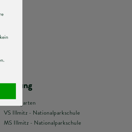
Bildung
Kindergarten
VS Illmitz - Nationalparkschule
MS Illmitz - Nationalparkschule