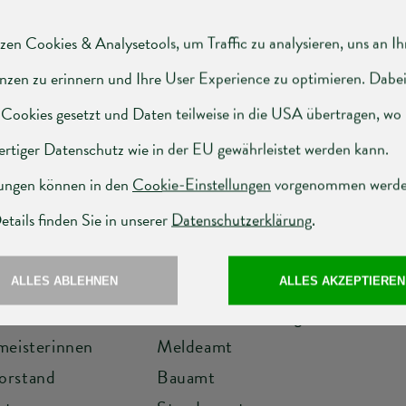
Obere Hauptstraße 2-4, 7142 Illmitz
3 2175 2302
|
F
DW 22
|
E
post@illmitz.bgld.gv.at
g - Donnerstag:
07.30-12.00 und 12.30-16.00 Uhr
Freitag:
07.30-13.00 Uhr
Gemeindeamt
ter
Kontakt & Öffnungszeiten
meisterinnen
Meldeamt
orstand
Bauamt