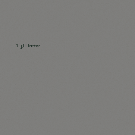
Unionsrecht oder dem Recht der Mitgliedstaaten
möglicherweise personenbezogene Daten erhalten,
gelten jedoch nicht als Empfänger.
j) Dritter
Dritter ist eine natürliche oder juristische Person,
Behörde, Einrichtung oder andere Stelle außer der
betroffenen Person, dem Verantwortlichen, dem
Auftragsverarbeiter und den Personen, die unter der
unmittelbaren Verantwortung des Verantwortlichen
oder des Auftragsverarbeiters befugt sind, die
personenbezogenen Daten zu verarbeiten.