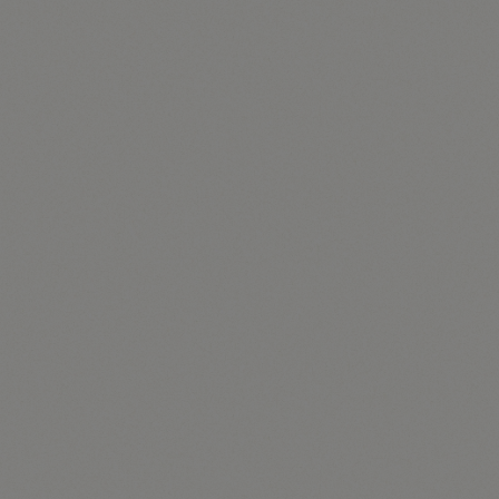
der hierzu verwendeten Eingabemaske.
Die Tourismusinformation Illmitz informiert ihre
Kunden und Geschäftspartner in regelmäßigen
Abständen im Wege eines Newsletters über Angebote
des Unternehmens. Der Newsletter unseres
Unternehmens kann von der betroffenen Person
grundsätzlich nur dann empfangen werden, wenn (1)
die betroffene Person über eine gültige E-Mail-
Adresse verfügt und (2) die betroffene Person sich für
den Newsletterversand registriert. An die von einer
betroffenen Person erstmalig für den
Newsletterversand eingetragene E-Mail-Adresse wird
aus rechtlichen Gründen eine Bestätigungsmail im
Double-Opt-In-Verfahren versendet. Diese