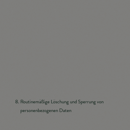
mit dem für die Verarbeitung Verantwortlichen
aufnimmt, werden die von der betroffenen Person
übermittelten personenbezogenen Daten automatisch
gespeichert. Solche auf freiwilliger Basis von einer
betroffenen Person an den für die Verarbeitung
Verantwortlichen übermittelten personenbezogenen
Daten werden für Zwecke der Bearbeitung oder der
Kontaktaufnahme zur betroffenen Person gespeichert.
Es erfolgt keine Weitergabe dieser
personenbezogenen Daten an Dritte.
Routinemäßige Löschung und Sperrung von
personenbezogenen Daten