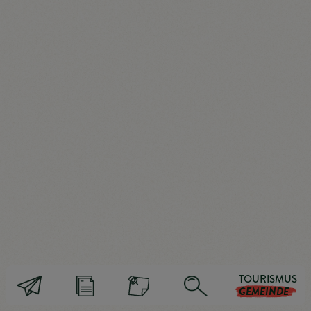
Der für die Verarbeitung Verantwortliche verarbeitet
und speichert personenbezogene Daten der
betroffenen Person nur für den Zeitraum, der zur
Erreichung des Speicherungszwecks erforderlich ist
oder sofern dies durch den Europäischen Richtlinien-
und Verordnungsgeber oder einen anderen
Gesetzgeber in Gesetzen oder Vorschriften, welchen
der für die Verarbeitung Verantwortliche unterliegt,
vorgesehen wurde.
Entfällt der Speicherungszweck oder läuft eine vom
Europäischen Richtlinien- und Verordnungsgeber oder
einem anderen zuständigen Gesetzgeber
TOURISMUS
vorgeschriebene Speicherfrist ab, werden die
GEMEINDE
personenbezogenen Daten routinemäßig und