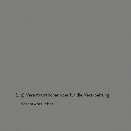
die personenbezogenen Daten ohne Hinzuziehung
zusätzlicher Informationen nicht mehr einer
spezifischen betroffenen Person zugeordnet werden
können, sofern diese zusätzlichen Informationen
gesondert aufbewahrt werden und technischen und
organisatorischen Maßnahmen unterliegen, die
gewährleisten, dass die personenbezogenen Daten
nicht einer identifizierten oder identifizierbaren
natürlichen Person zugewiesen werden.
g) Verantwortlicher oder für die Verarbeitung
Verantwortlicher
Verantwortlicher oder für die Verarbeitung