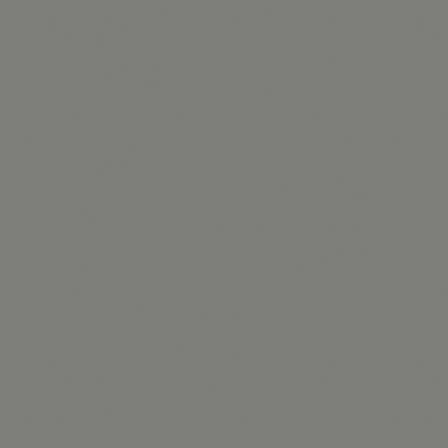
Die im Rahmen einer Anmeldung zum Newsletter
erhobenen personenbezogenen Daten werden
ausschließlich zum Versand unseres Newsletters
verwendet. Ferner könnten Abonnenten des
Newsletters per E-Mail informiert werden, sofern dies
für den Betrieb des Newsletter-Dienstes oder eine
diesbezügliche Registrierung erforderlich ist, wie dies
im Falle von Änderungen am Newsletterangebot oder
bei der Veränderung der technischen Gegebenheiten
der Fall sein könnte. Es erfolgt keine Weitergabe der
im Rahmen des Newsletter-Dienstes erhobenen
personenbezogenen Daten an Dritte. Das
Abonnement unseres Newsletters kann durch die
betroffene Person jederzeit gekündigt werden. Die