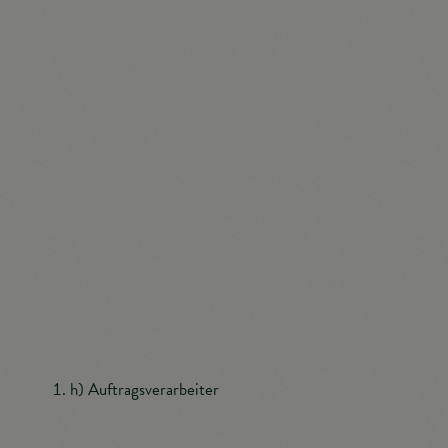
Verantwortlicher ist die natürliche oder juristische
Person, Behörde, Einrichtung oder andere Stelle, die
allein oder gemeinsam mit anderen über die Zwecke
und Mittel der Verarbeitung von personenbezogenen
Daten entscheidet. Sind die Zwecke und Mittel dieser
Verarbeitung durch das Unionsrecht oder das Recht
der Mitgliedstaaten vorgegeben, so kann der
Verantwortliche beziehungsweise können die
bestimmten Kriterien seiner Benennung nach dem
Unionsrecht oder dem Recht der Mitgliedstaaten
vorgesehen werden.
h) Auftragsverarbeiter