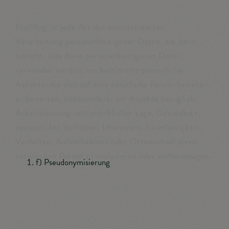
Verarbeitung personenbezogener Daten, die darin
besteht, dass diese personenbezogenen Daten
verwendet werden, um bestimmte persönliche
Aspekte, die sich auf eine natürliche Person beziehen,
zu bewerten, insbesondere, um Aspekte bezüglich
Arbeitsleistung, wirtschaftlicher Lage, Gesundheit,
persönlicher Vorlieben, Interessen, Zuverlässigkeit,
Verhalten, Aufenthaltsort oder Ortswechsel dieser
natürlichen Person zu analysieren oder vorherzusagen.
f) Pseudonymisierung
Pseudonymisierung ist die Verarbeitung
personenbezogener Daten in einer Weise, auf welche