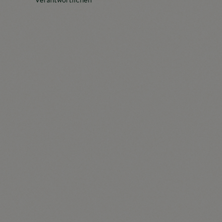
Verantwortlicher im Sinne der Datenschutz-
Grundverordnung, sonstiger in den Mitgliedstaaten
der Europäischen Union geltenden
Datenschutzgesetze und anderer Bestimmungen mit
datenschutzrechtlichem Charakter ist die:
MARKTGEMEINDE ILLMITZ
Obere Hauptstraße 2-4
7142 Illmitz
T
02175/2302
F
02175/3202-22