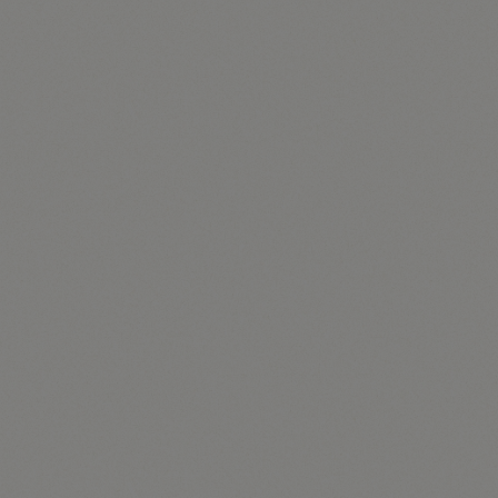
Bestätigungsmail dient der Überprüfung, ob der
Inhaber der E-Mail-Adresse als betroffene Person den
Empfang des Newsletters autorisiert hat.
Bei der Anmeldung zum Newsletter speichern wir
ferner die vom Internet-Service-Provider (ISP)
vergebene IP-Adresse des von der betroffenen Person
zum Zeitpunkt der Anmeldung verwendeten
Computersystems sowie das Datum und die Uhrzeit
der Anmeldung. Die Erhebung dieser Daten ist
erforderlich, um den(möglichen) Missbrauch der E-
Mail-Adresse einer betroffenen Person zu einem
späteren Zeitpunkt nachvollziehen zu können und
dient deshalb der rechtlichen Absicherung des für die
Verarbeitung Verantwortlichen.