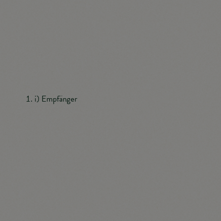
Auftragsverarbeiter ist eine natürliche oder
juristische Person, Behörde, Einrichtung oder andere
Stelle, die personenbezogene Daten im Auftrag des
Verantwortlichen verarbeitet.
i) Empfänger
Empfänger ist eine natürliche oder juristische Person,
Behörde, Einrichtung oder andere Stelle, der
personenbezogene Daten offengelegt werden,
unabhängig davon, ob es sich bei ihr um einen Dritten
handelt oder nicht. Behörden, die im Rahmen eines
bestimmten Untersuchungsauftrags nach dem