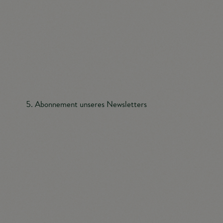
Schutzniveau für die von uns verarbeiteten
personenbezogenen Daten sicherzustellen. Die
anonymen Daten der Server-Logfiles werden getrennt
von allen durch eine betroffene Person angegebenen
personenbezogenen Daten gespeichert.
Abonnement unseres Newsletters
Auf der Internetseite der Tourismusinformation Illmitz
wird den Benutzern die Möglichkeit eingeräumt, den
Newsletter unseres Unternehmens zu abonnieren.
Welche personenbezogenen Daten bei der Bestellung
des Newsletters an den für die Verarbeitung
Verantwortlichen übermittelt werden, ergibt sich aus