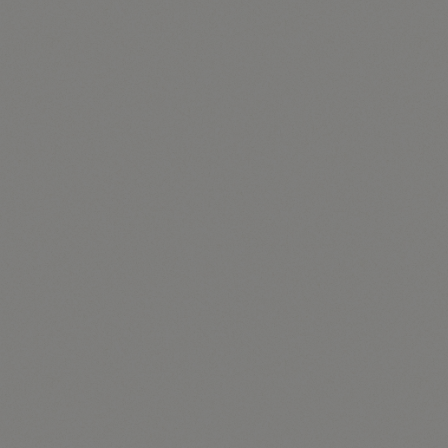
Solche über die in den Newslettern enthaltenen
Zählpixel erhobenen personenbezogenen Daten,
werden von dem für die Verarbeitung
Verantwortlichen gespeichert und ausgewertet, um
den Newsletterversand zu optimieren und den Inhalt
zukünftiger Newsletter noch besser den Interessen
der betroffenen Person anzupassen. Diese
personenbezogenen Daten werden nicht an Dritte
weitergegeben. Betroffene Personen sind jederzeit
berechtigt, die diesbezügliche gesonderte, über das
Double-Opt-In-Verfahren abgegebene
Einwilligungserklärung zu widerrufen. Nach einem
Widerruf werden diese personenbezogenen Daten von
dem für die Verarbeitung Verantwortlichen gelöscht.
Eine Abmeldung vom Erhalt des Newsletters deutet