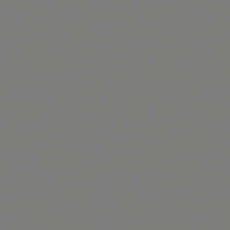
möglich wären.
Mittels eines Cookies können die Informationen und
Angebote auf unserer Internetseite im Sinne des
Benutzers optimiert werden. Cookies ermöglichen
uns, wie bereits erwähnt, die Benutzer unserer
Internetseite wiederzuerkennen. Zweck dieser
Wiedererkennung ist es, den Nutzern die Verwendung
unserer Internetseite zu erleichtern. Der Benutzer
einer Internetseite, die Cookies verwendet, muss
beispielsweise nicht bei jedem Besuch der
Internetseite erneut seine Zugangsdaten eingeben,
weil dies von der Internetseite und dem auf dem
Computersystem des Benutzers abgelegten Cookie
übernommen wird. Ein weiteres Beispiel ist das