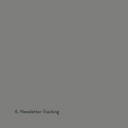
Einwilligung in die Speicherung personenbezogener
Daten, die die betroffene Person uns für den
Newsletterversand erteilt hat, kann jederzeit
widerrufen werden. Zum Zwecke des Widerrufs der
Einwilligung findet sich in jedem Newsletter ein
entsprechender Link. Ferner besteht die Möglichkeit,
sich jederzeit auch direkt auf der Internetseite des für
die Verarbeitung Verantwortlichen vom
Newsletterversand abzumelden oder dies dem für die
Verarbeitung Verantwortlichen auf andere Weise
mitzuteilen.
Newsletter-Tracking