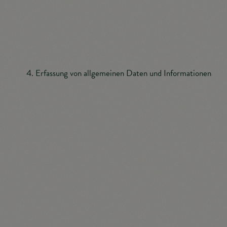
Internetbrowser, sind unter Umständen nicht alle
Funktionen unserer Internetseite vollumfänglich
nutzbar.
Erfassung von allgemeinen Daten und Informationen
Die Internetseite der Tourismusinformation Illmitz
erfasst mit jedem Aufruf der Internetseite durch eine
betroffene Person oder ein automatisiertes System
eine Reihe von allgemeinen Daten und Informationen.
Diese allgemeinen Daten und Informationen werden
in den Logfiles des Servers gespeichert. Erfasst
werden können die (1) verwendeten Browsertypen und
Versionen, (2) das vom zugreifenden System