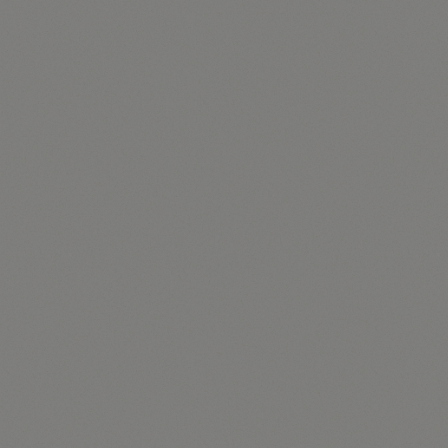
Die Newsletter der Tourismusinformation Illmitz
enthalten sogenannte Zählpixel. Ein Zählpixel ist eine
Miniaturgrafik, die in solche E-Mails eingebettet
wird, welche im HTML-Format versendet werden, um
eine Logdatei-Aufzeichnung und eine Logdatei-
Analyse zu ermöglichen. Dadurch kann eine
statistische Auswertung des Erfolges oder
Misserfolges von Online-Marketing-Kampagnen
durchgeführt werden. Anhand des eingebetteten
Zählpixels kann die Tourismusinformation Illmitz
erkennen, ob und wann eine E-Mail von einer
betroffenen Person geöffnet wurde und welche in der
E-Mail befindlichen Links von der betroffenen Person
aufgerufen wurden.