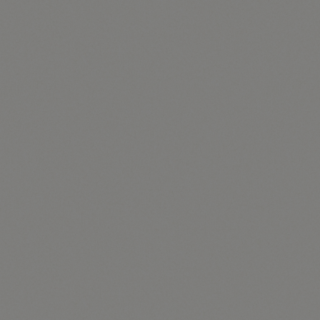
keine Rückschlüsse auf die betroffene Person. Diese
Informationen werden vielmehr benötigt, um (1) die
Inhalte unserer Internetseite korrekt auszuliefern, (2)
die Inhalte unserer Internetseite sowie die Werbung
für diese zu optimieren, (3) die dauerhafte
Funktionsfähigkeit unserer
informationstechnologischen Systeme und der Technik
unserer Internetseite zu gewährleisten sowie (4) um
Strafverfolgungsbehörden im Falle eines
Cyberangriffes die zur Strafverfolgung notwendigen
Informationen bereitzustellen. Diese anonym
erhobenen Daten und Informationen werden durch die
Tourismusinformation Illmitz daher einerseits
statistisch und ferner mit dem Ziel ausgewertet, den
Datenschutz und die Datensicherheit in unserem
Unternehmen zu erhöhen, um letztlich ein optimales