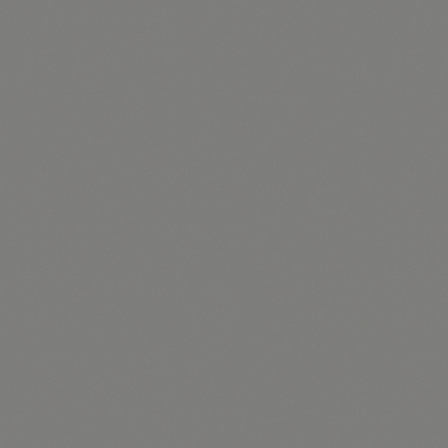
Cookie eines Warenkorbes im Online-Shop. Der
Online-Shop merkt sich die Artikel, die ein Kunde in
den virtuellen Warenkorb gelegt hat, über ein Cookie.
Die betroffene Person kann die Setzung von Cookies
durch unsere Internetseite jederzeit mittels einer
entsprechenden Einstellung des genutzten
Internetbrowsers verhindern und damit der Setzung
von Cookies dauerhaft widersprechen. Ferner können
bereits gesetzte Cookies jederzeit über einen
Internetbrowser oder andere Softwareprogramme
gelöscht werden. Dies ist in allen gängigen
Internetbrowsern möglich. Deaktiviert die betroffene
Person die Setzung von Cookies in dem genutzten