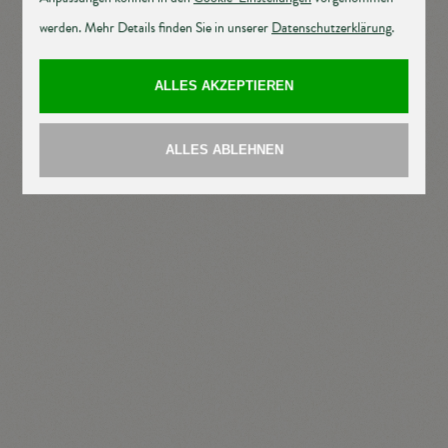
Kennung des Cookies. Sie besteht aus einer
Zeichenfolge, durch welche Internetseiten und Server
dem konkreten Internetbrowser zugeordnet werden
können, in dem das Cookie gespeichert wurde. Dies
ermöglicht es den besuchten Internetseiten und
Servern, den individuellen Browser der betroffenen
Person von anderen Internetbrowsern, die andere
Cookies enthalten, zu unterscheiden. Ein bestimmter
Internetbrowser kann über die eindeutige Cookie-ID
wiedererkannt und identifiziert werden.
Durch den Einsatz von Cookies kann die
Tourismusinformation Illmitz den Nutzern dieser
Internetseite nutzerfreundlichere Services
bereitstellen, die ohne die Cookie-Setzung nicht