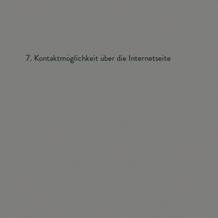
die Tourismusinformation Illmitz automatisch als
Widerruf.
Kontaktmöglichkeit über die Internetseite
Die Internetseite der Tourismusinformation Illmitz
enthält aufgrund von gesetzlichen Vorschriften
Angaben, die eine schnelle elektronische
Kontaktaufnahme zu unserem Unternehmen sowie
eine unmittelbare Kommunikation mit uns
ermöglichen, was ebenfalls eine allgemeine Adresse
der sogenannten elektronischen Post (E-Mail-
Adresse) umfasst. Sofern eine betroffene Person per
E-Mail oder über ein Kontaktformular den Kontakt