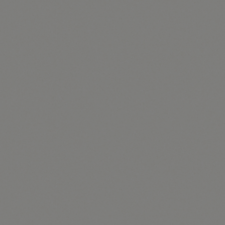
verwendete Betriebssystem, (3) die Internetseite, von
welcher ein zugreifendes System auf unsere
Internetseite gelangt (sogenannte Referrer), (4) die
Unterwebseiten, welche über ein zugreifendes System
auf unserer Internetseite angesteuert werden, (5) das
Datum und die Uhrzeit eines Zugriffs auf die
Internetseite, (6) eine Internet-Protokoll-Adresse
(IP-Adresse), (7) der Internet-Service-Provider des
zugreifenden Systems und (8) sonstige ähnliche
Daten und Informationen, die der Gefahrenabwehr im
Falle von Angriffen auf unsere
informationstechnologischen Systeme dienen.
Bei der Nutzung dieser allgemeinen Daten und
Informationen zieht die Tourismusinformation Illmitz